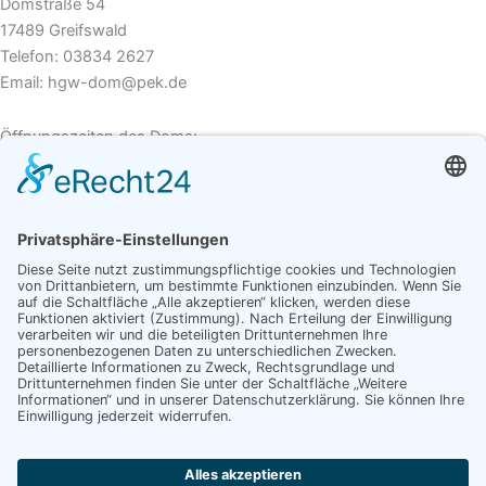
Domstraße 54
17489 Greifswald
Telefon: 03834 2627
Email: hgw-dom@pek.de
Öffnungszeiten des Doms:
Montag – Samstag: 10.00 – 16.00 Uhr
Sonntag (nach dem Gottesdienst): ca. 11.30 – 15.00 Uhr
Menü
Auf dieser Webseite finden Sie sämtliche Informationen, um
Caspar David Friedrich in seiner Geburtsstadt Greifswald
kennenzulernen und zu erleben.
Navigation
Startseite
Kontakt
Suche
Impressum
Datenschutz