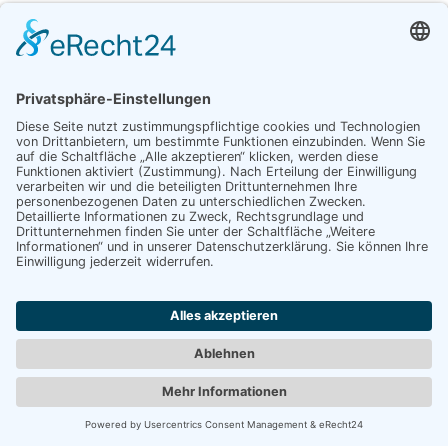
Menü
Auf dieser Webseite finden Sie sämtliche Informationen, um
Caspar David Friedrich in seiner Geburtsstadt Greifswald
kennenzulernen und zu erleben.
Navigation
Startseite
Kontakt
Suche
Impressum
Datenschutz
Barrierefreiheit
Förderung
© Copyright 2026 Universitäts- und Hansestadt Greifswald |
Caspar David Friedrich