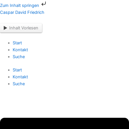
Zum
Zum Inhalt springen
Inhalt
Menü
Menü
Caspar David Friedrich
springen
Inhalt Vorlesen
Start
Kontakt
Suche
Start
Kontakt
Suche