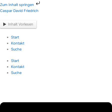
Zum
Zum Inhalt springen
Inhalt
Menü
Menü
Caspar David Friedrich
springen
Inhalt Vorlesen
Start
Kontakt
Suche
Start
Kontakt
Suche