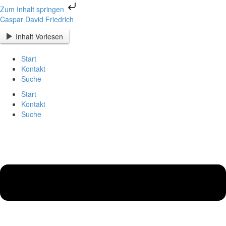
Zum
Zum Inhalt springen
Inhalt
Menü
Menü
Caspar David Friedrich
springen
Inhalt Vorlesen
Start
Kontakt
Suche
Start
Kontakt
Suche